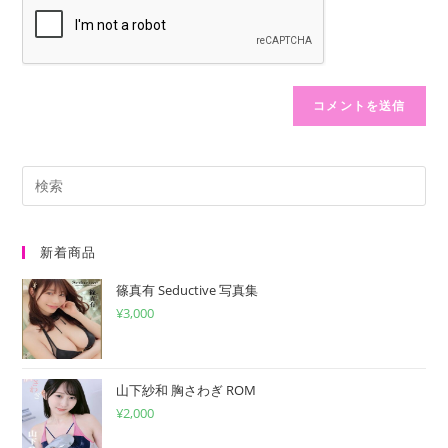
力
入
ー
し
力
ザ
て
し
ー
コ
て
名
メ
く
を
ン
だ
入
ト
さ
力
い。
し
(任
て
意)
く
新着商品
だ
篠真有 Seductive 写真集
さ
¥
3,000
い
山下紗和 胸さわぎ ROM
¥
2,000