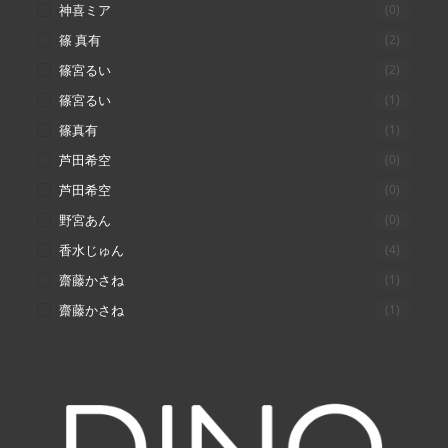
神喜ミア
(0)
篠 真有
(2)
篠宮るい
(2)
篠宮るい
(1)
篠真有
(1)
芦田希空
(0)
芦田希空
(0)
野宮あん
(0)
香水じゅん
(4)
齋藤かさね
(1)
齋藤かさね
(1)