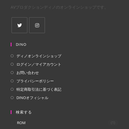
AVプロダクションディノのオンラインショップです。
新
新
し
し
DINO
い
い
ディノオンラインショップ
タ
タ
ログイン／マイアカウント
ブ
ブ
で
で
お問い合わせ
開
開
プライバシーポリシー
く
く
特定商取引法に基づく表記
DINOオフィシャル
検索する
ROM
(1)