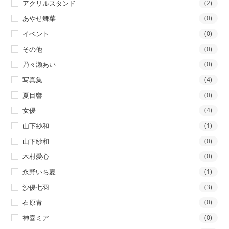
アクリルスタンド
(2)
あやせ舞菜
(0)
イベント
(0)
その他
(0)
乃々瀬あい
(0)
写真集
(4)
夏目響
(0)
女優
(4)
山下紗和
(1)
山下紗和
(0)
木村愛心
(0)
永野いち夏
(1)
沙優七羽
(3)
石原青
(0)
神喜ミア
(0)