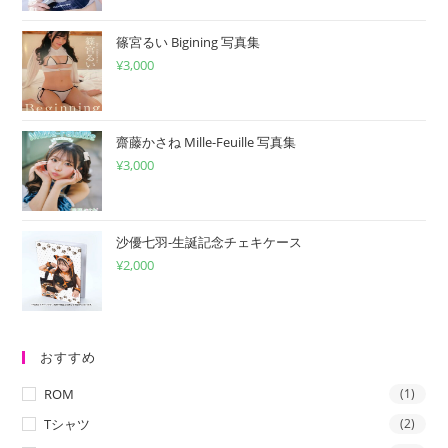
篠宮るい Bigining 写真集
¥
3,000
齋藤かさね Mille-Feuille 写真集
¥
3,000
沙優七羽-生誕記念チェキケース
¥
2,000
おすすめ
ROM
(1)
Tシャツ
(2)