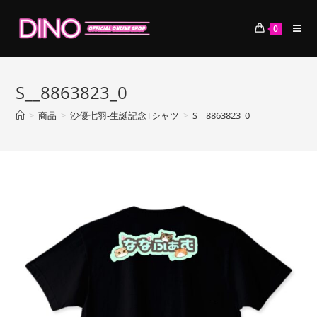
コ
ン
0
テ
ン
ツ
S__8863823_0
へ
ス
>
商品
>
沙優七羽-生誕記念Tシャツ
>
S__8863823_0
キ
ッ
プ