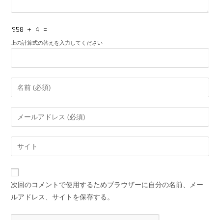
上の計算式の答えを入力してください
コ
メ
ン
メ
ト
ー
す
ル
Web
る
ア
サ
名
ド
イ
前
レ
ト
ま
次回のコメントで使用するためブラウザーに自分の名前、メー
ス
の
た
ルアドレス、サイトを保存する。
を
URL
は
入
を
ユ