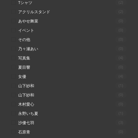
Tシャツ
(2)
アクリルスタンド
(2)
あやせ舞菜
(0)
イベント
(0)
その他
(0)
乃々瀬あい
(0)
写真集
(4)
夏目響
(0)
女優
(4)
山下紗和
(1)
山下紗和
(0)
木村愛心
(0)
永野いち夏
(1)
沙優七羽
(3)
石原青
(0)