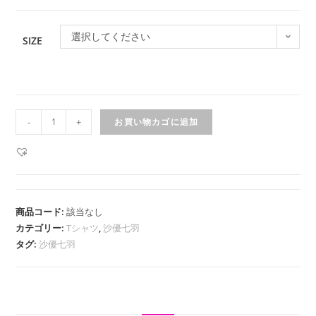
選択してください
SIZE
沙
-
+
お買い物カゴに追加
優
七
羽-
生
誕
商品コード:
該当なし
記
カテゴリー:
Tシャツ
,
沙優七羽
念
タグ:
沙優七羽
T
シ
ャ
ツ