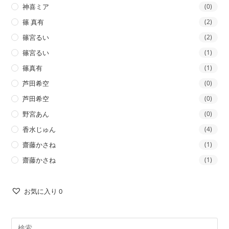
神喜ミア
(0)
篠 真有
(2)
篠宮るい
(2)
篠宮るい
(1)
篠真有
(1)
芦田希空
(0)
芦田希空
(0)
野宮あん
(0)
香水じゅん
(4)
齋藤かさね
(1)
齋藤かさね
(1)
お気に入り
0