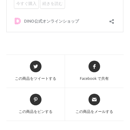
Opens
Opens
in
in
a
a
この商品をツイートする
Facebook で共有
new
new
window
window
Opens
Opens
in
in
a
a
この商品をピンする
この商品をメールする
new
new
window
window