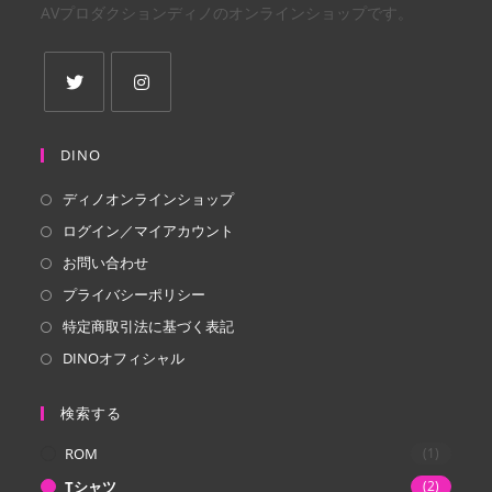
AVプロダクションディノのオンラインショップです。
新
新
し
し
DINO
い
い
ディノオンラインショップ
タ
タ
ログイン／マイアカウント
ブ
ブ
で
で
お問い合わせ
開
開
プライバシーポリシー
く
く
特定商取引法に基づく表記
DINOオフィシャル
検索する
ROM
(1)
Tシャツ
(2)