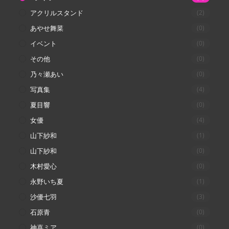
アクリルスタンド
(2)
あやせ舞菜
(0)
イベント
(0)
その他
(0)
乃々瀬あい
(0)
写真集
(4)
夏目響
(0)
女優
(4)
山下紗和
(1)
山下紗和
(0)
木村愛心
(0)
永野いち夏
(1)
沙優七羽
(3)
石原青
(0)
神喜ミア
(0)