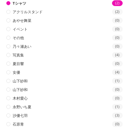
Tシャツ
(2)
アクリルスタンド
(2)
あやせ舞菜
(0)
イベント
(0)
その他
(0)
乃々瀬あい
(0)
写真集
(4)
夏目響
(0)
女優
(4)
山下紗和
(1)
山下紗和
(0)
木村愛心
(0)
永野いち夏
(1)
沙優七羽
(3)
石原青
(0)