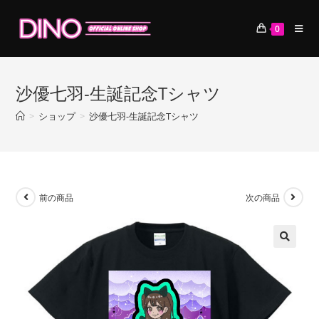
コ
ン
0
テ
ン
ツ
沙優七羽-生誕記念Tシャツ
へ
ス
>
ショップ
>
沙優七羽-生誕記念Tシャツ
キ
ッ
プ
前の商品
次の商品