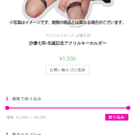
アクリルスタンド
,
沙優七羽
沙優七羽-生誕記念アクリルキーホルダー
¥
1,500
お買い物カゴに追加
価格で絞り込み
最
最
絞り込み
価格:
¥1,500
—
¥3,000
低
高
価
価
商品カテゴリー