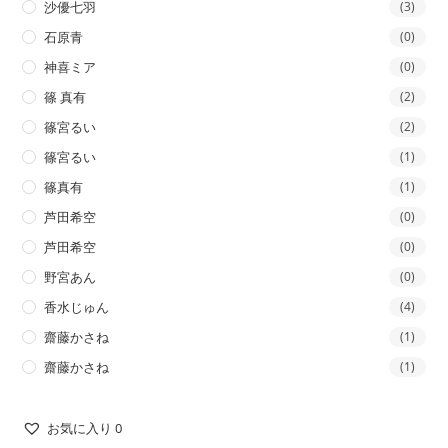
沙優七羽
(3)
石原青
(0)
神喜ミア
(0)
篠 真有
(2)
篠宮るい
(2)
篠宮るい
(1)
篠真有
(1)
芦田希空
(0)
芦田希空
(0)
野宮あん
(0)
香水じゅん
(4)
齋藤かさね
(1)
齋藤かさね
(1)
お気に入り
0