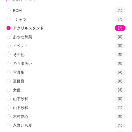
格
格
ROM
(1)
Tシャツ
(2)
アクリルスタンド
(2)
あやせ舞菜
(0)
イベント
(0)
その他
(0)
乃々瀬あい
(0)
写真集
(4)
夏目響
(0)
女優
(4)
山下紗和
(0)
山下紗和
(1)
木村愛心
(0)
永野いち夏
(1)