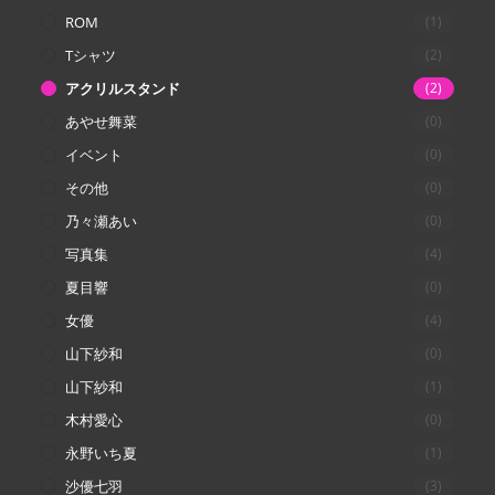
ROM
(1)
Tシャツ
(2)
アクリルスタンド
(2)
あやせ舞菜
(0)
イベント
(0)
その他
(0)
乃々瀬あい
(0)
写真集
(4)
夏目響
(0)
女優
(4)
山下紗和
(0)
山下紗和
(1)
木村愛心
(0)
永野いち夏
(1)
沙優七羽
(3)