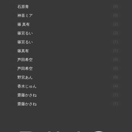
石原青
(0)
神喜ミア
(0)
篠 真有
(2)
篠宮るい
(2)
篠宮るい
(1)
篠真有
(1)
芦田希空
(0)
芦田希空
(0)
野宮あん
(0)
香水じゅん
(4)
齋藤かさね
(1)
齋藤かさね
(1)