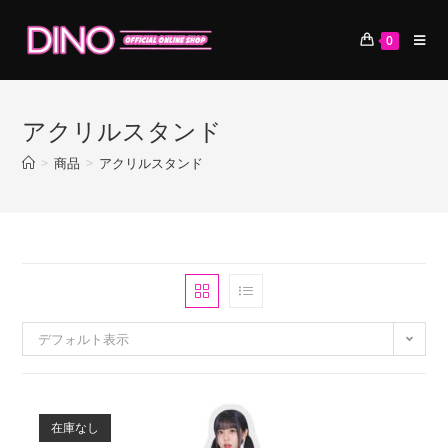
コ
ン
0
テ
ン
ツ
アクリルスタンド
へ
ス
>
商品
>
アクリルスタンド
キ
ッ
プ
デフォルト表示
在庫なし