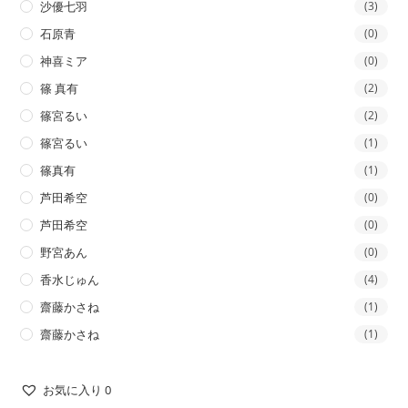
沙優七羽
(3)
石原青
(0)
神喜ミア
(0)
篠 真有
(2)
篠宮るい
(2)
篠宮るい
(1)
篠真有
(1)
芦田希空
(0)
芦田希空
(0)
野宮あん
(0)
香水じゅん
(4)
齋藤かさね
(1)
齋藤かさね
(1)
お気に入り
0