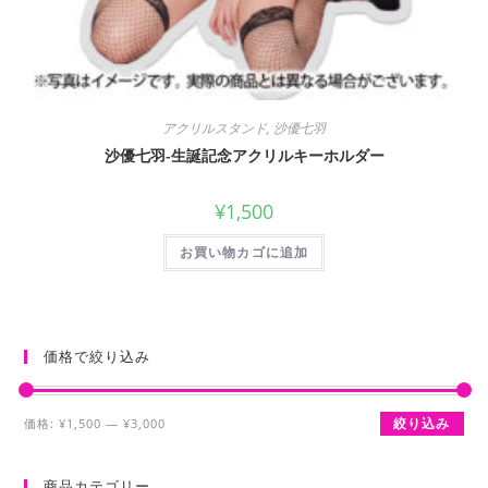
アクリルスタンド
,
沙優七羽
沙優七羽-生誕記念アクリルキーホルダー
¥
1,500
お買い物カゴに追加
価格で絞り込み
最
最
絞り込み
価格:
¥1,500
—
¥3,000
低
高
価
価
商品カテゴリー