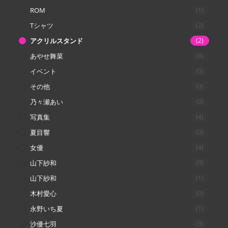
ROM
(1)
Tシャツ
(2)
アクリルスタンド
(2)
あやせ舞菜
(0)
イベント
(0)
その他
(0)
乃々瀬あい
(0)
写真集
(4)
夏目響
(0)
女優
(4)
山下紗和
(0)
山下紗和
(1)
木村愛心
(0)
永野いち夏
(1)
沙優七羽
(3)