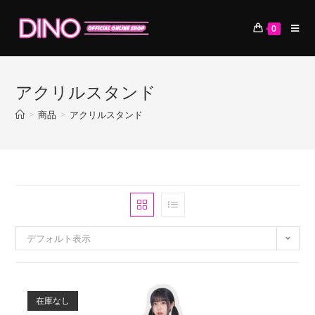
コ
ン
0
テ
ン
ツ
アクリルスタンド
へ
ス
>
商品
>
アクリルスタンド
キ
ッ
プ
デフォルト表示
在庫なし