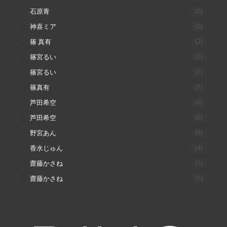
石原青
(0)
神喜ミア
(0)
篠 真有
(2)
篠宮るい
(2)
篠宮るい
(1)
篠真有
(1)
芦田希空
(0)
芦田希空
(0)
野宮あん
(0)
香水じゅん
(4)
齋藤かさね
(1)
齋藤かさね
(1)