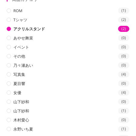
格
格
ROM
(1)
Tシャツ
(2)
アクリルスタンド
(2)
あやせ舞菜
(0)
イベント
(0)
その他
(0)
乃々瀬あい
(0)
写真集
(4)
夏目響
(0)
女優
(4)
山下紗和
(0)
山下紗和
(1)
木村愛心
(0)
永野いち夏
(1)