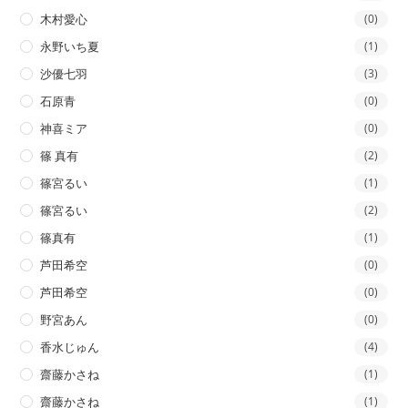
木村愛心
(0)
永野いち夏
(1)
沙優七羽
(3)
石原青
(0)
神喜ミア
(0)
篠 真有
(2)
篠宮るい
(1)
篠宮るい
(2)
篠真有
(1)
芦田希空
(0)
芦田希空
(0)
野宮あん
(0)
香水じゅん
(4)
齋藤かさね
(1)
齋藤かさね
(1)