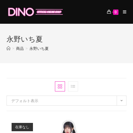
コ
ン
0
テ
ン
ツ
永野いち夏
へ
ス
>
商品
>
永野いち夏
キ
ッ
プ
デフォルト表示
在庫なし