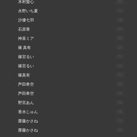
木村愛心
(0)
永野いち夏
(1)
沙優七羽
(3)
石原青
(0)
神喜ミア
(0)
篠 真有
(2)
篠宮るい
(1)
篠宮るい
(2)
篠真有
(1)
芦田希空
(0)
芦田希空
(0)
野宮あん
(0)
香水じゅん
(4)
齋藤かさね
(1)
齋藤かさね
(1)