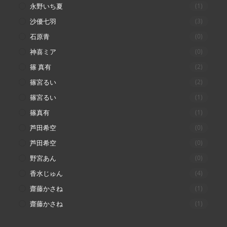
永野いち夏
(1)
沙優七羽
(3)
石原青
(0)
神喜ミア
(0)
篠 真有
(2)
篠宮るい
(2)
篠宮るい
(1)
篠真有
(1)
芦田希空
(0)
芦田希空
(0)
野宮あん
(0)
香水じゅん
(4)
齋藤かさね
(1)
齋藤かさね
(1)