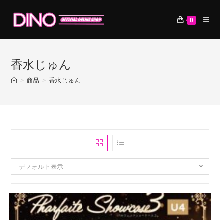
コ
ン
0
テ
ン
ツ
香水じゅん
へ
ス
>
商品
>
香水じゅん
キ
ッ
プ
デフォルト表示