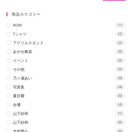
低
高
価
価
商品カテゴリー
格
格
ROM
(1)
Tシャツ
(2)
アクリルスタンド
(2)
あやせ舞菜
(0)
イベント
(0)
その他
(0)
乃々瀬あい
(0)
写真集
(4)
夏目響
(0)
女優
(4)
山下紗和
(1)
山下紗和
(0)
木村愛心
(0)