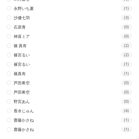
永野いち夏
(1)
沙優七羽
(3)
石原青
(0)
神喜ミア
(0)
篠 真有
(2)
篠宮るい
(2)
篠宮るい
(1)
篠真有
(1)
芦田希空
(0)
芦田希空
(0)
野宮あん
(0)
香水じゅん
(4)
齋藤かさね
(1)
齋藤かさね
(1)