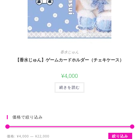
香水じゅん
【香水じゅん】ゲームカードホルダー（チェキケース）
¥
4,000
続きを読む
価格で絞り込み
最
最
絞り込み
価格:
¥4,000
—
¥22,000