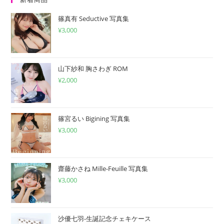
だ
篠真有 Seductive 写真集
さ
¥
3,000
い
山下紗和 胸さわぎ ROM
¥
2,000
篠宮るい Bigining 写真集
¥
3,000
齋藤かさね Mille-Feuille 写真集
¥
3,000
沙優七羽-生誕記念チェキケース