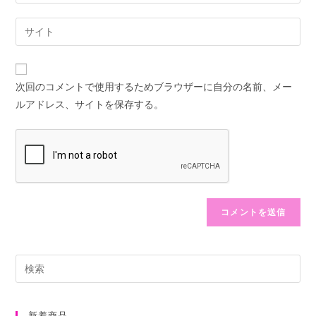
ー
す
ル
Web
る
ア
サ
名
ド
イ
前
レ
ト
ま
次回のコメントで使用するためブラウザーに自分の名前、メー
ス
の
た
ルアドレス、サイトを保存する。
を
URL
は
入
を
ユ
力
入
ー
し
力
ザ
て
し
ー
コ
て
名
メ
く
を
ン
だ
入
ト
さ
力
い。
し
(任
て
意)
く
新着商品