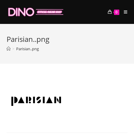
コ
ン
0
テ
ン
ツ
Parisian..png
へ
ス
>
Parisian..png
キ
ッ
プ