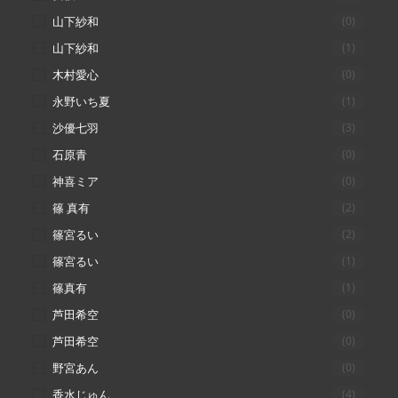
山下紗和
(0)
山下紗和
(1)
木村愛心
(0)
永野いち夏
(1)
沙優七羽
(3)
石原青
(0)
神喜ミア
(0)
篠 真有
(2)
篠宮るい
(2)
篠宮るい
(1)
篠真有
(1)
芦田希空
(0)
芦田希空
(0)
野宮あん
(0)
香水じゅん
(4)