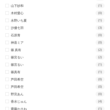
山下紗和
(1)
木村愛心
(0)
永野いち夏
(1)
沙優七羽
(3)
石原青
(0)
神喜ミア
(0)
篠 真有
(2)
篠宮るい
(2)
篠宮るい
(1)
篠真有
(1)
芦田希空
(0)
芦田希空
(0)
野宮あん
(0)
香水じゅん
(4)
齋藤かさね
(1)