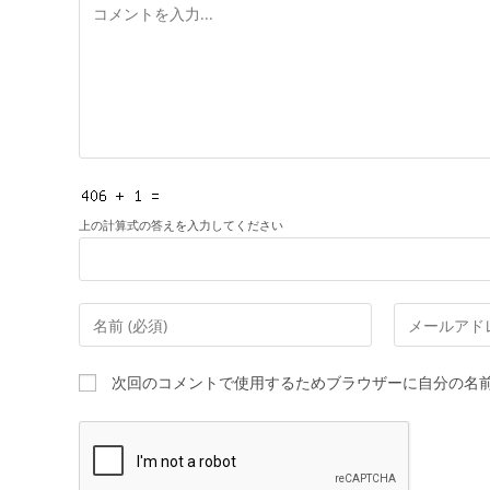
コ
メ
ン
ト
上の計算式の答えを入力してください
コ
メ
メ
ー
ン
ル
次回のコメントで使用するためブラウザーに自分の名
ト
ア
す
ド
る
レ
名
ス