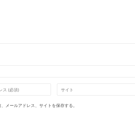
Web
サ
イ
前、メールアドレス、サイトを保存する。
ト
の
URL
を