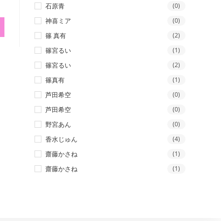
石原青
(0)
神喜ミア
(0)
篠 真有
(2)
篠宮るい
(1)
篠宮るい
(2)
篠真有
(1)
芦田希空
(0)
芦田希空
(0)
野宮あん
(0)
香水じゅん
(4)
齋藤かさね
(1)
齋藤かさね
(1)