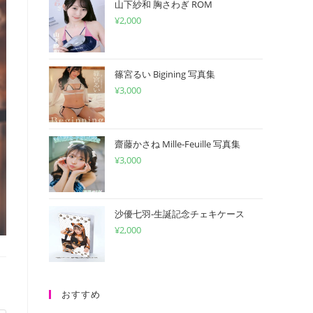
山下紗和 胸さわぎ ROM
¥
2,000
篠宮るい Bigining 写真集
¥
3,000
齋藤かさね Mille-Feuille 写真集
¥
3,000
沙優七羽-生誕記念チェキケース
¥
2,000
おすすめ