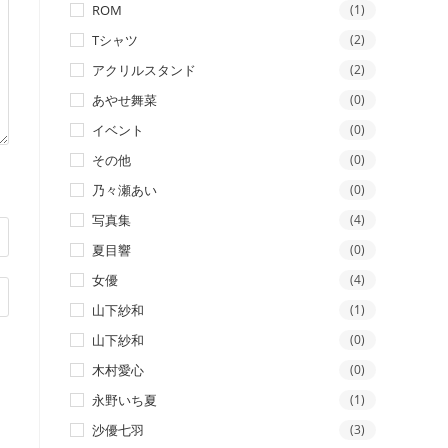
ROM
(1)
Tシャツ
(2)
アクリルスタンド
(2)
あやせ舞菜
(0)
イベント
(0)
その他
(0)
乃々瀬あい
(0)
写真集
(4)
夏目響
(0)
女優
(4)
山下紗和
(1)
山下紗和
(0)
木村愛心
(0)
永野いち夏
(1)
沙優七羽
(3)