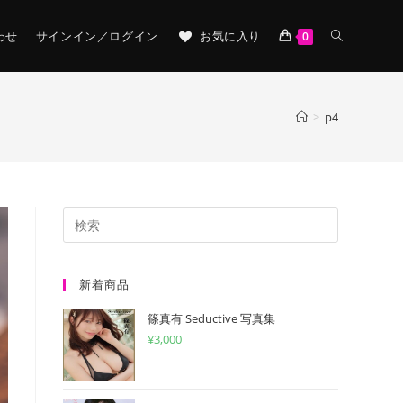
TOGGLE
わせ
サインイン／ログイン
お気に入り
0
WEBSITE
>
p4
SEARCH
新着商品
篠真有 Seductive 写真集
¥
3,000