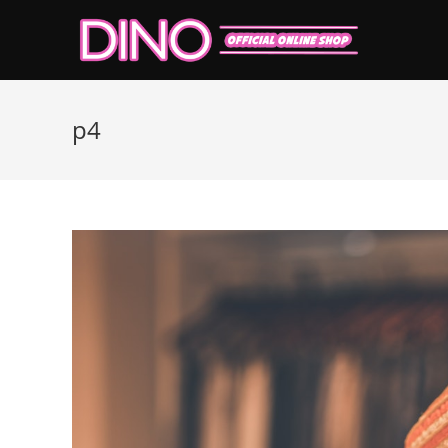
コ
ン
テ
ン
ツ
p4
へ
ス
キ
ッ
プ