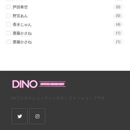
芦田希空
(0)
野宮あん
(0)
香水じゅん
(4)
齋藤かさね
(1)
齋藤かさね
(1)
AVプロダクションディノのオンラインショップです。
新
新