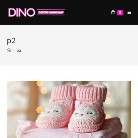
コ
ン
0
テ
ン
ツ
p2
へ
ス
>
p2
キ
ッ
プ