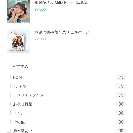
齋藤かさね Mille-Feuille 写真集
¥
3,000
沙優七羽-生誕記念チェキケース
¥
2,000
おすすめ
ROM
(1)
Tシャツ
(2)
アクリルスタンド
(2)
あやせ舞菜
(0)
イベント
(0)
その他
(0)
乃々瀬あい
(0)