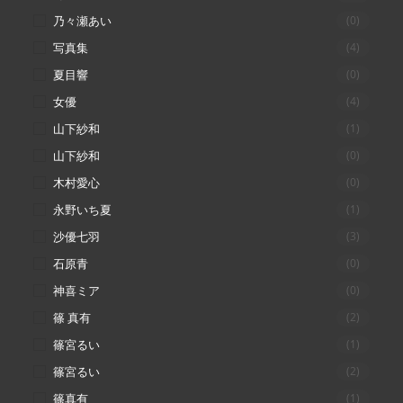
乃々瀬あい
(0)
写真集
(4)
夏目響
(0)
女優
(4)
山下紗和
(1)
山下紗和
(0)
木村愛心
(0)
永野いち夏
(1)
沙優七羽
(3)
石原青
(0)
神喜ミア
(0)
篠 真有
(2)
篠宮るい
(1)
篠宮るい
(2)
篠真有
(1)