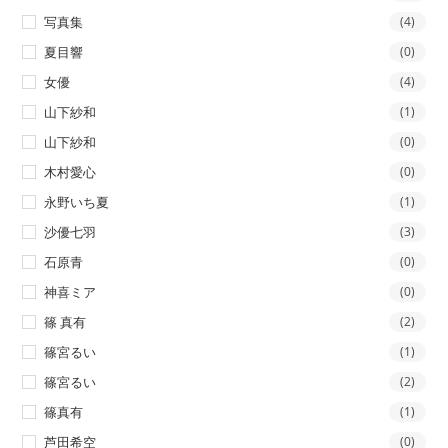
写真集
(4)
夏目響
(0)
女優
(4)
山下紗和
(1)
山下紗和
(0)
木村愛心
(0)
永野いち夏
(1)
沙優七羽
(3)
石原青
(0)
神喜ミア
(0)
篠 真有
(2)
篠宮るい
(1)
篠宮るい
(2)
篠真有
(1)
芦田希空
(0)