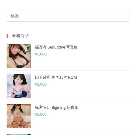
だ
入
ト
さ
力
い。
し
(任
て
意)
く
新着商品
だ
篠真有 Seductive 写真集
さ
¥
3,000
い
山下紗和 胸さわぎ ROM
¥
2,000
篠宮るい Bigining 写真集
¥
3,000