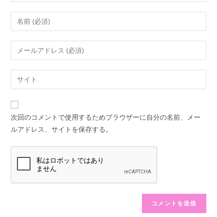
コ
メ
ン
メ
ト
ー
す
ル
Web
る
ア
サ
名
ド
イ
前
レ
ト
ま
次回のコメントで使用するためブラウザーに自分の名前、メー
ス
の
た
ルアドレス、サイトを保存する。
を
URL
は
入
を
ユ
力
入
ー
し
力
ザ
て
し
ー
コ
て
名
メ
く
を
ン