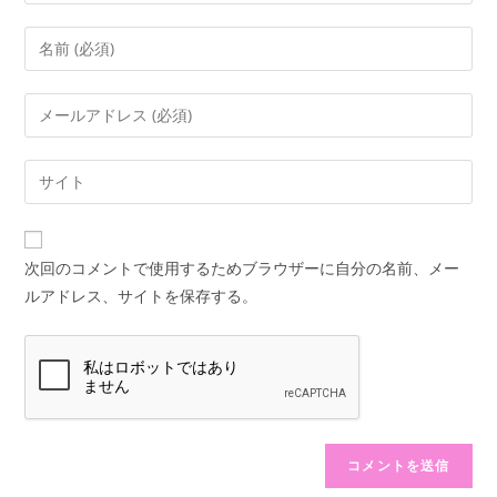
コ
メ
ン
メ
ト
ー
す
ル
Web
る
ア
サ
名
ド
イ
前
レ
ト
ま
次回のコメントで使用するためブラウザーに自分の名前、メー
ス
の
た
ルアドレス、サイトを保存する。
を
URL
は
入
を
ユ
力
入
ー
し
力
ザ
て
し
ー
コ
て
名
メ
く
を
ン