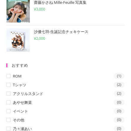
齋藤かさね Mille-Feuille 写真集
¥
3,000
沙優七羽-生誕記念チェキケース
¥
2,000
おすすめ
ROM
(1)
Tシャツ
(2)
アクリルスタンド
(2)
あやせ舞菜
(0)
イベント
(0)
その他
(0)
乃々瀬あい
(0)