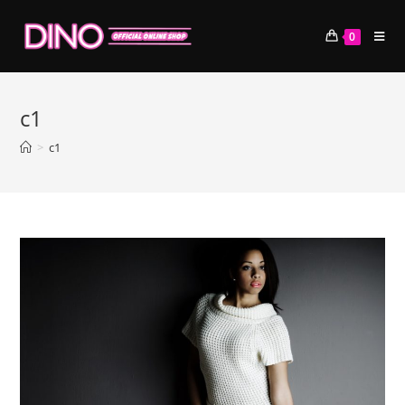
コ
ン
0
テ
ン
ツ
c1
へ
ス
>
c1
キ
ッ
プ