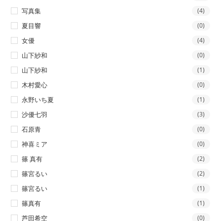
写真集
(4)
夏目響
(0)
女優
(4)
山下紗和
(0)
山下紗和
(1)
木村愛心
(0)
永野いち夏
(1)
沙優七羽
(3)
石原青
(0)
神喜ミア
(0)
篠 真有
(2)
篠宮るい
(2)
篠宮るい
(1)
篠真有
(1)
芦田希空
(0)