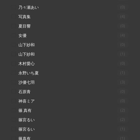
乃々瀬あい
(0)
写真集
(4)
夏目響
(0)
女優
(4)
山下紗和
(0)
山下紗和
(1)
木村愛心
(0)
永野いち夏
(1)
沙優七羽
(3)
石原青
(0)
神喜ミア
(0)
篠 真有
(2)
篠宮るい
(2)
篠宮るい
(1)
篠真有
(1)