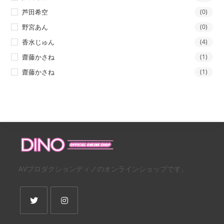
芦田希空
(0)
野宮あん
(0)
香水じゅん
(4)
齋藤かさね
(1)
齋藤かさね
(1)
AVプロダクションディノのオンラインショップです。
新
新