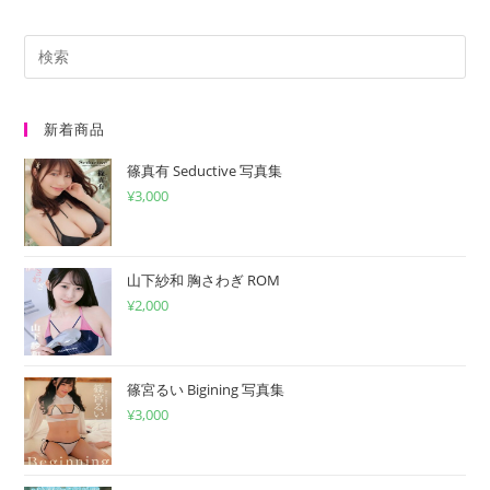
だ
入
ト
さ
力
い。
し
(任
て
意)
く
新着商品
だ
篠真有 Seductive 写真集
さ
¥
3,000
い
山下紗和 胸さわぎ ROM
¥
2,000
篠宮るい Bigining 写真集
¥
3,000