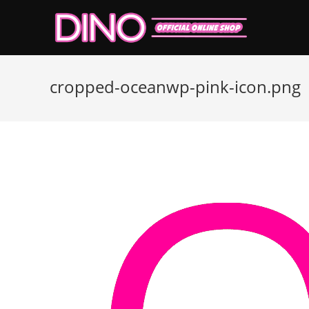
コ
ン
テ
ン
ツ
cropped-oceanwp-pink-icon.png
へ
ス
キ
ッ
プ