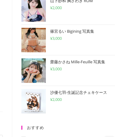
山下紗和 胸さわぎ ROM
¥
2,000
篠宮るい Bigining 写真集
¥
3,000
齋藤かさね Mille-Feuille 写真集
¥
3,000
沙優七羽-生誕記念チェキケース
¥
2,000
おすすめ