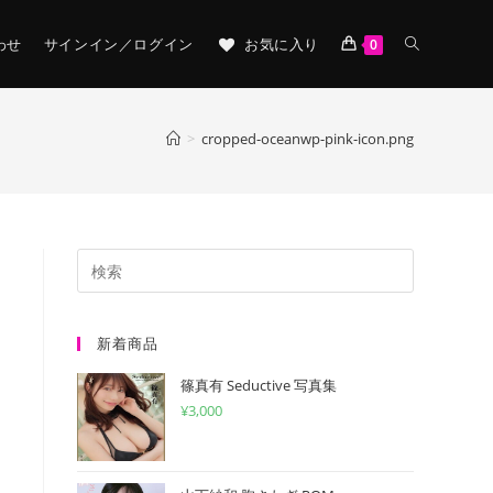
TOGGLE
わせ
サインイン／ログイン
お気に入り
0
WEBSITE
>
cropped-oceanwp-pink-icon.png
SEARCH
新着商品
篠真有 Seductive 写真集
¥
3,000