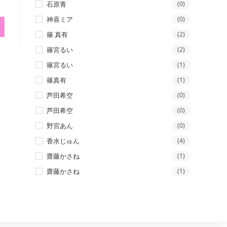
石原青
(0)
神喜ミア
(0)
篠 真有
(2)
篠宮るい
(2)
篠宮るい
(1)
篠真有
(1)
芦田希空
(0)
芦田希空
(0)
野宮あん
(0)
香水じゅん
(4)
齋藤かさね
(1)
齋藤かさね
(1)