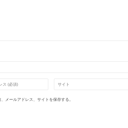
Web
サ
イ
前、メールアドレス、サイトを保存する。
ト
の
URL
を