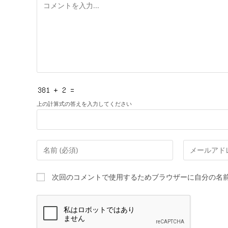
コ
メ
ン
ト
上の計算式の答えを入力してください
コ
メ
メ
ー
ン
ル
次回のコメントで使用するためブラウザーに自分の名
ト
ア
す
ド
る
レ
名
ス