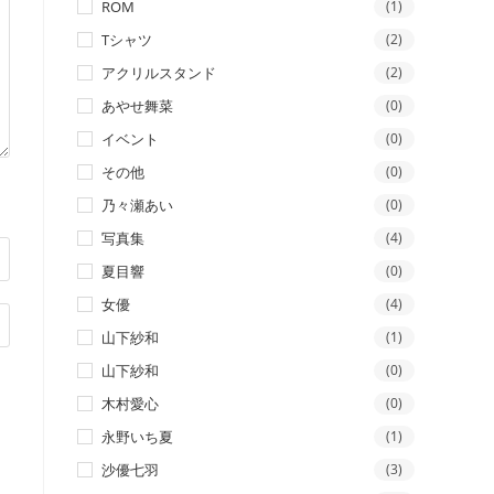
ROM
(1)
Tシャツ
(2)
アクリルスタンド
(2)
あやせ舞菜
(0)
イベント
(0)
その他
(0)
乃々瀬あい
(0)
写真集
(4)
夏目響
(0)
女優
(4)
山下紗和
(1)
山下紗和
(0)
木村愛心
(0)
永野いち夏
(1)
沙優七羽
(3)