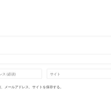
Web
サ
イ
前、メールアドレス、サイトを保存する。
ト
の
URL
を