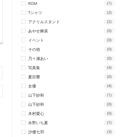
ROM
(1)
Tシャツ
(2)
アクリルスタンド
(2)
あやせ舞菜
(0)
イベント
(0)
その他
(0)
乃々瀬あい
(0)
写真集
(4)
夏目響
(0)
女優
(4)
山下紗和
(1)
山下紗和
(0)
木村愛心
(0)
永野いち夏
(1)
沙優七羽
(3)