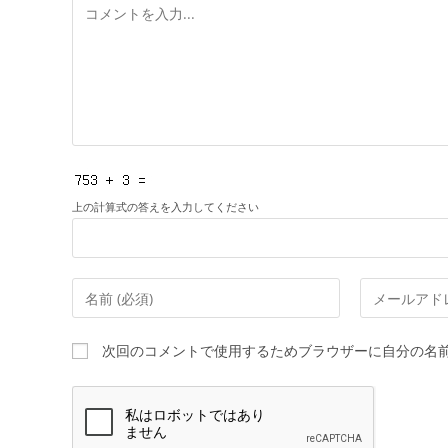
コ
メ
ン
ト
上の計算式の答えを入力してください
コ
メ
メ
ー
ン
ル
次回のコメントで使用するためブラウザーに自分の名
ト
ア
す
ド
る
レ
名
ス