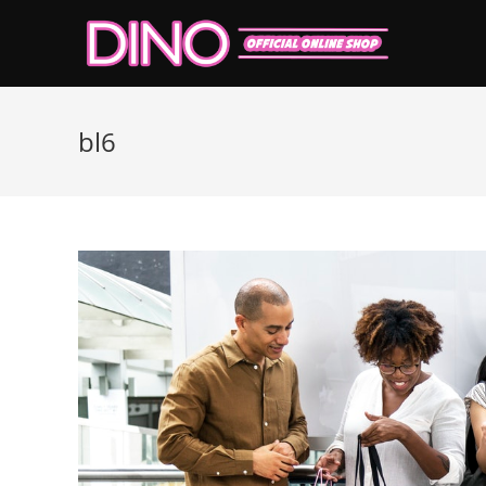
コ
ン
テ
ン
ツ
bl6
へ
ス
キ
ッ
プ