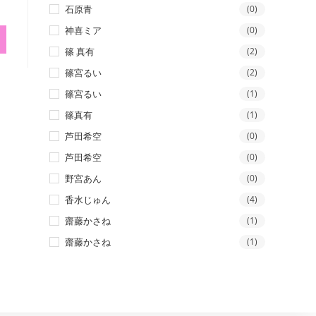
石原青
(0)
神喜ミア
(0)
篠 真有
(2)
篠宮るい
(2)
篠宮るい
(1)
篠真有
(1)
芦田希空
(0)
芦田希空
(0)
野宮あん
(0)
香水じゅん
(4)
齋藤かさね
(1)
齋藤かさね
(1)