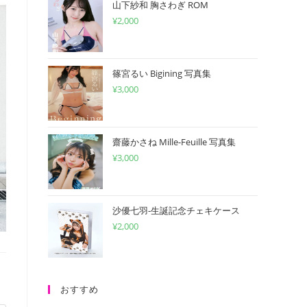
山下紗和 胸さわぎ ROM
¥
2,000
篠宮るい Bigining 写真集
¥
3,000
齋藤かさね Mille-Feuille 写真集
¥
3,000
沙優七羽-生誕記念チェキケース
¥
2,000
おすすめ