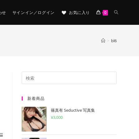
TOGGLE
わせ
サインイン／ログイン
お気に入り
0
WEBSITE
>
bl6
SEARCH
新着商品
篠真有 Seductive 写真集
¥
3,000