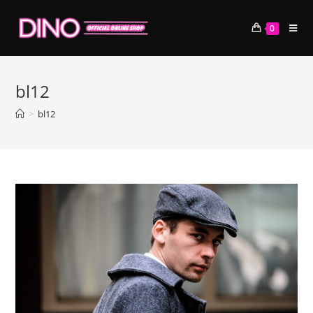
コ
ン
0
テ
ン
ツ
bl12
へ
ス
>
bl12
キ
ッ
プ