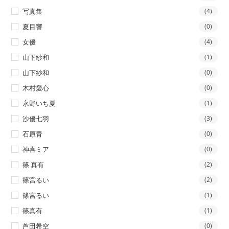
写真集
(4)
夏目響
(0)
女優
(4)
山下紗和
(1)
山下紗和
(0)
木村愛心
(0)
永野いち夏
(1)
沙優七羽
(3)
石原青
(0)
神喜ミア
(0)
篠 真有
(2)
篠宮るい
(2)
篠宮るい
(1)
篠真有
(1)
芦田希空
(0)