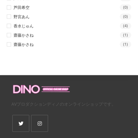
芦田希空
(0)
野宮あん
(0)
香水じゅん
(4)
齋藤かさね
(1)
齋藤かさね
(1)
AVプロダクションディノのオンラインショップです。
新
新