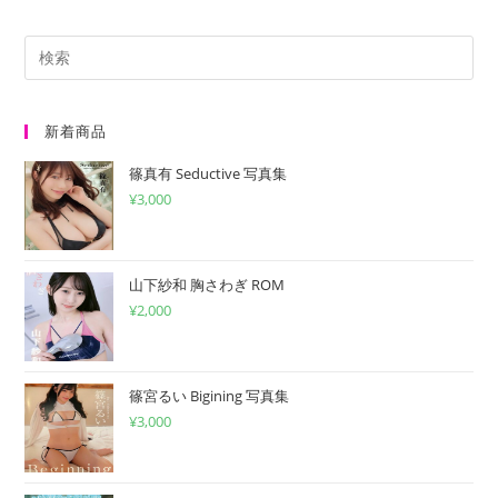
だ
入
ト
さ
力
い。
し
(任
て
意)
く
新着商品
だ
篠真有 Seductive 写真集
さ
¥
3,000
い
山下紗和 胸さわぎ ROM
¥
2,000
篠宮るい Bigining 写真集
¥
3,000