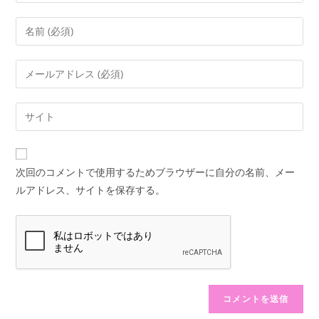
コ
メ
ン
メ
ト
ー
す
ル
Web
る
ア
サ
名
ド
イ
前
レ
ト
ま
次回のコメントで使用するためブラウザーに自分の名前、メー
ス
の
た
ルアドレス、サイトを保存する。
を
URL
は
入
を
ユ
力
入
ー
し
力
ザ
て
し
ー
コ
て
名
メ
く
を
ン