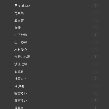
乃々瀬あい
(0)
写真集
(4)
夏目響
(0)
女優
(4)
山下紗和
(1)
山下紗和
(0)
木村愛心
(0)
永野いち夏
(1)
沙優七羽
(3)
石原青
(0)
神喜ミア
(0)
篠 真有
(2)
篠宮るい
(2)
篠宮るい
(1)
篠真有
(1)