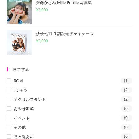
齋藤かさね Mille-Feuille 写真集
¥
3,000
沙優七羽-生誕記念チェキケース
¥
2,000
おすすめ
ROM
(1)
Tシャツ
(2)
アクリルスタンド
(2)
あやせ舞菜
(0)
イベント
(0)
その他
(0)
乃々瀬あい
(0)