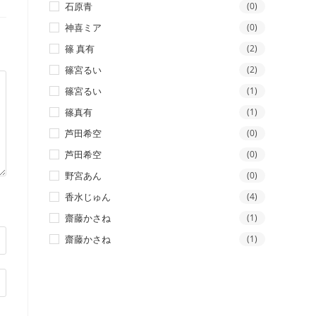
石原青
(0)
神喜ミア
(0)
篠 真有
(2)
篠宮るい
(2)
篠宮るい
(1)
篠真有
(1)
芦田希空
(0)
芦田希空
(0)
野宮あん
(0)
香水じゅん
(4)
齋藤かさね
(1)
齋藤かさね
(1)