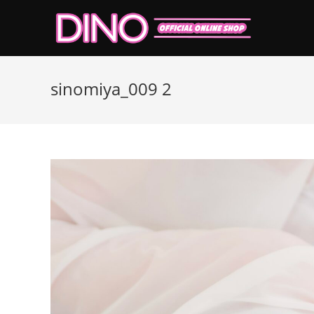
コ
ン
テ
ン
ツ
sinomiya_009 2
へ
ス
キ
ッ
プ