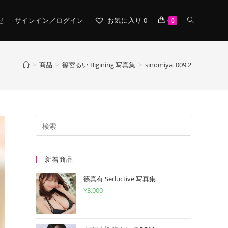
TOGGLE
せ
サインイン／ログイン
お気に入り
0
0
WEBSITE
>
商品
>
篠宮るい Bigining 写真集
>
sinomiya_009 2
SEARCH
新着商品
篠真有 Seductive 写真集
¥
3,000