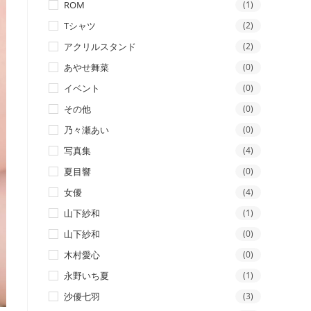
ROM
(1)
Tシャツ
(2)
アクリルスタンド
(2)
あやせ舞菜
(0)
イベント
(0)
その他
(0)
乃々瀬あい
(0)
写真集
(4)
夏目響
(0)
女優
(4)
山下紗和
(1)
山下紗和
(0)
木村愛心
(0)
永野いち夏
(1)
沙優七羽
(3)