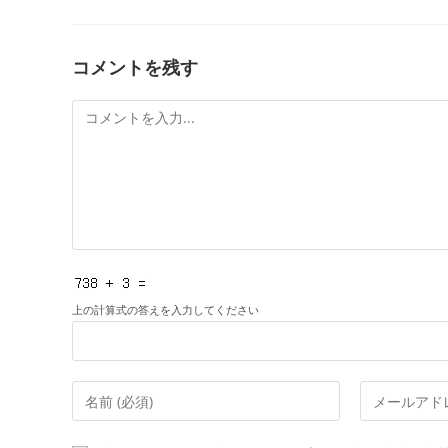
コメントを残す
コ
メ
ン
ト
上の計算式の答えを入力してください
コ
メ
メ
ー
ン
ル