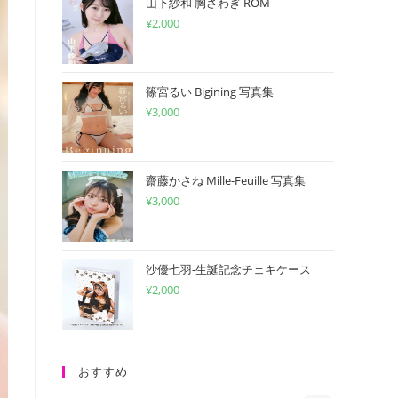
山下紗和 胸さわぎ ROM
¥
2,000
篠宮るい Bigining 写真集
¥
3,000
齋藤かさね Mille-Feuille 写真集
¥
3,000
沙優七羽-生誕記念チェキケース
¥
2,000
おすすめ