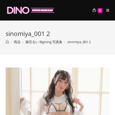
コ
ン
0
テ
ン
ツ
sinomiya_001 2
へ
ス
>
商品
>
篠宮るい Bigining 写真集
>
sinomiya_001 2
キ
ッ
プ