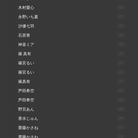
木村愛心
(0)
永野いち夏
(1)
沙優七羽
(3)
石原青
(0)
神喜ミア
(0)
篠 真有
(2)
篠宮るい
(1)
篠宮るい
(2)
篠真有
(1)
芦田希空
(0)
芦田希空
(0)
野宮あん
(0)
香水じゅん
(4)
齋藤かさね
(1)
齋藤かさね
(1)