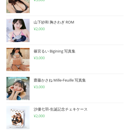
い
山下紗和 胸さわぎ ROM
¥
2,000
篠宮るい Bigining 写真集
¥
3,000
齋藤かさね Mille-Feuille 写真集
¥
3,000
沙優七羽-生誕記念チェキケース
¥
2,000