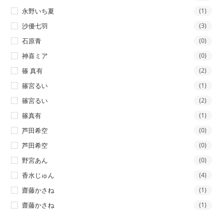
永野いち夏
(1)
沙優七羽
(3)
石原青
(0)
神喜ミア
(0)
篠 真有
(2)
篠宮るい
(1)
篠宮るい
(2)
篠真有
(1)
芦田希空
(0)
芦田希空
(0)
野宮あん
(0)
香水じゅん
(4)
齋藤かさね
(1)
齋藤かさね
(1)