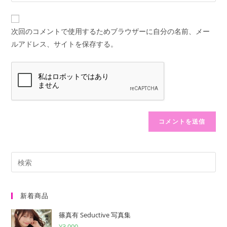
サ
名
ド
イ
前
レ
ト
ま
次回のコメントで使用するためブラウザーに自分の名前、メー
ス
の
た
ルアドレス、サイトを保存する。
を
URL
は
入
を
ユ
力
入
ー
し
力
ザ
て
し
ー
コ
て
名
メ
く
を
ン
だ
入
ト
さ
力
い。
し
(任
て
意)
く
新着商品
だ
篠真有 Seductive 写真集
さ
¥
3,000