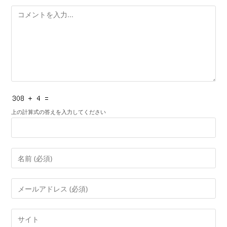
コ
メ
ン
ト
上の計算式の答えを入力してください
コ
メ
ン
メ
ト
ー
す
ル
Web
る
ア