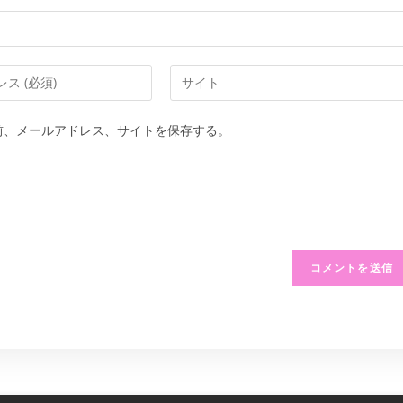
Web
サ
イ
前、メールアドレス、サイトを保存する。
ト
の
URL
を
入
力
し
て
く
だ
さ
い。