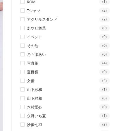
ROM
(1)
Tシャツ
(2)
アクリルスタンド
(2)
あやせ舞菜
(0)
イベント
(0)
その他
(0)
乃々瀬あい
(0)
写真集
(4)
夏目響
(0)
女優
(4)
山下紗和
(1)
山下紗和
(0)
木村愛心
(0)
永野いち夏
(1)
沙優七羽
(3)