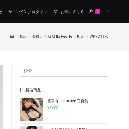
TOGGLE
せ
サインイン／ログイン
お気に入り
0
0
WEBSITE
>
商品
>
齋藤かさね Mille-Feuille 写真集
>
WRYO1170
SEARCH
新着商品
篠真有 Seductive 写真集
¥
3,000