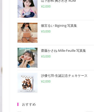
山下紗和 胸さわぎ ROM
¥
2,000
篠宮るい Bigining 写真集
¥
3,000
齋藤かさね Mille-Feuille 写真集
¥
3,000
沙優七羽-生誕記念チェキケース
¥
2,000
おすすめ