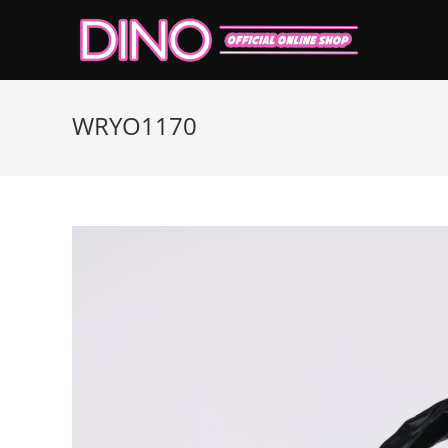
コ
ン
テ
ン
ツ
WRYO1170
へ
ス
キ
ッ
プ