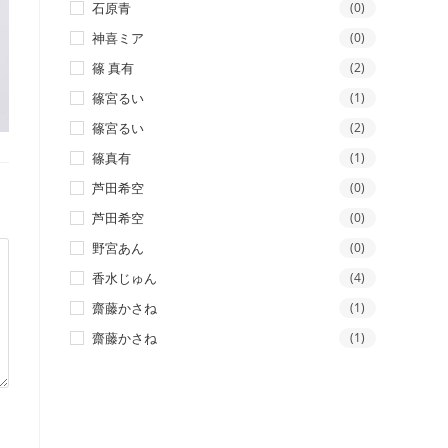
石原青
(0)
神喜ミア
(0)
篠 真有
(2)
篠宮るい
(1)
篠宮るい
(2)
篠真有
(1)
芦田希空
(0)
芦田希空
(0)
野宮あん
(0)
香水じゅん
(4)
齋藤かさね
(1)
齋藤かさね
(1)