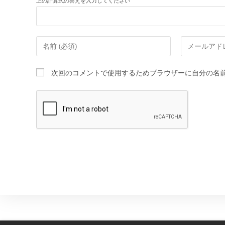
上の計算式の答えを入力してください
コ
メ
メ
ー
ン
ル
次回のコメントで使用するためブラウザーに自分の名
ト
ア
す
ド
る
レ
名
ス
前
を
ま
入
た
力
は
し
ユ
て
ー
コ
ザ
メ
ー
ン