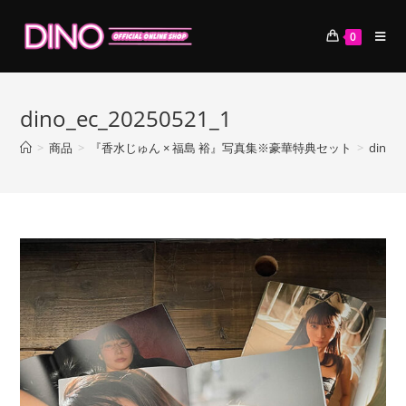
コ
ン
0
テ
ン
ツ
dino_ec_20250521_1
へ
ス
>
商品
>
『香水じゅん × 福島 裕』写真集※豪華特典セット
>
dino_e
キ
ッ
プ