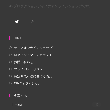
AVプロダクションディノのオンラインショップです。
新
新
し
し
DINO
い
い
ディノオンラインショップ
タ
タ
ログイン／マイアカウント
ブ
ブ
で
で
お問い合わせ
開
開
プライバシーポリシー
く
く
特定商取引法に基づく表記
DINOオフィシャル
検索する
ROM
(1)