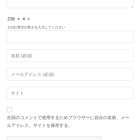
上の計算式の答えを入力してください
コ
メ
ン
メ
ト
ー
す
ル
Web
る
ア
サ
名
ド
イ
前
レ
ト
ま
次回のコメントで使用するためブラウザーに自分の名前、メー
ス
の
た
ルアドレス、サイトを保存する。
を
URL
は
入
を
ユ