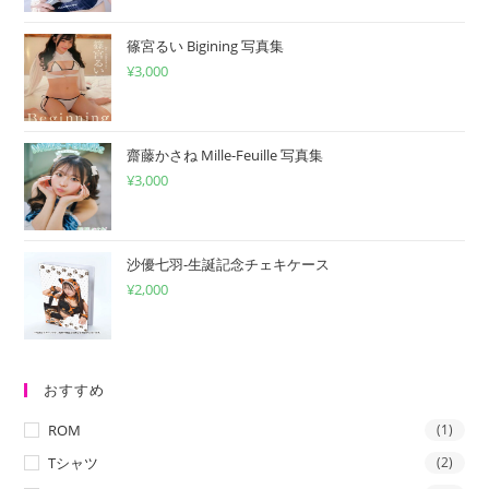
篠宮るい Bigining 写真集
¥
3,000
齋藤かさね Mille-Feuille 写真集
¥
3,000
沙優七羽-生誕記念チェキケース
¥
2,000
おすすめ
ROM
(1)
Tシャツ
(2)