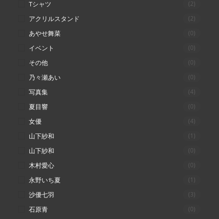
Tシャツ
(2)
アクリルスタンド
(2)
あやせ舞菜
(0)
イベント
(0)
その他
(0)
乃々瀬あい
(0)
写真集
(4)
夏目響
(0)
女優
(4)
山下紗和
(1)
山下紗和
(0)
木村愛心
(0)
永野いち夏
(1)
沙優七羽
(3)
石原青
(0)