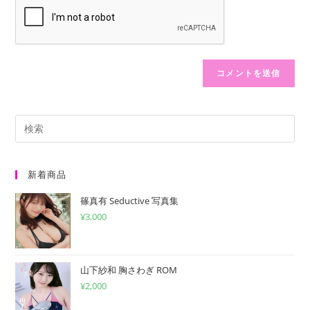
力
入
ー
し
力
ザ
て
し
ー
コ
て
名
メ
く
を
ン
だ
入
ト
さ
力
い。
し
(任
て
意)
く
新着商品
だ
篠真有 Seductive 写真集
さ
¥
3,000
い
山下紗和 胸さわぎ ROM
¥
2,000