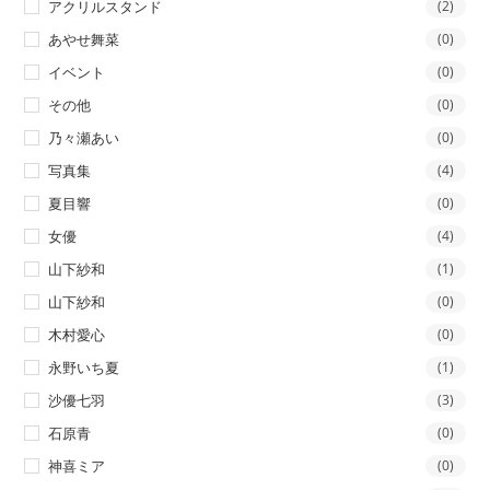
アクリルスタンド
(2)
あやせ舞菜
(0)
イベント
(0)
その他
(0)
乃々瀬あい
(0)
写真集
(4)
夏目響
(0)
女優
(4)
山下紗和
(1)
山下紗和
(0)
木村愛心
(0)
永野いち夏
(1)
沙優七羽
(3)
石原青
(0)
神喜ミア
(0)