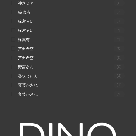
神喜ミア
(0)
篠 真有
(2)
篠宮るい
(2)
篠宮るい
(1)
篠真有
(1)
芦田希空
(0)
芦田希空
(0)
野宮あん
(0)
香水じゅん
(4)
齋藤かさね
(1)
齋藤かさね
(1)