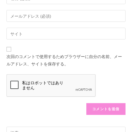
メ
ン
メ
ト
ー
す
ル
Web
る
ア
サ
名
ド
イ
前
レ
ト
ま
次回のコメントで使用するためブラウザーに自分の名前、メー
ス
の
た
ルアドレス、サイトを保存する。
を
URL
は
入
を
ユ
力
入
ー
し
力
ザ
て
し
ー
コ
て
名
メ
く
を
ン
だ
入
ト
さ
力