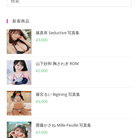
い。
し
(任
て
意)
く
新着商品
だ
篠真有 Seductive 写真集
さ
¥
3,000
い
山下紗和 胸さわぎ ROM
¥
2,000
篠宮るい Bigining 写真集
¥
3,000
齋藤かさね Mille-Feuille 写真集
¥
3,000