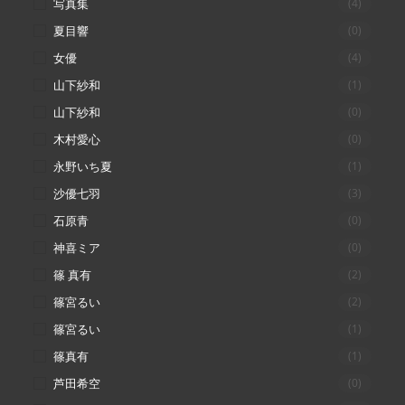
写真集
(4)
夏目響
(0)
女優
(4)
山下紗和
(1)
山下紗和
(0)
木村愛心
(0)
永野いち夏
(1)
沙優七羽
(3)
石原青
(0)
神喜ミア
(0)
篠 真有
(2)
篠宮るい
(2)
篠宮るい
(1)
篠真有
(1)
芦田希空
(0)