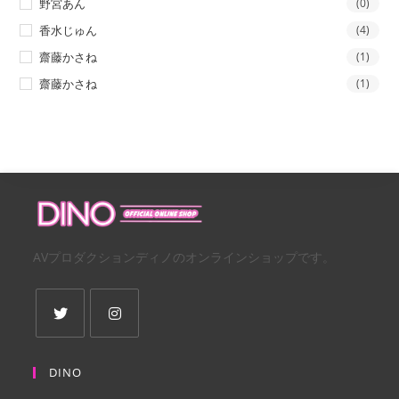
野宮あん
(0)
香水じゅん
(4)
齋藤かさね
(1)
齋藤かさね
(1)
AVプロダクションディノのオンラインショップです。
新
新
し
し
DINO
い
い