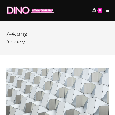
コ
ン
0
テ
ン
ツ
7-4.png
へ
ス
>
7-4.png
キ
ッ
プ