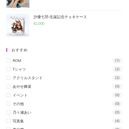
沙優七羽-生誕記念チェキケース
¥
2,000
おすすめ
ROM
(1)
Tシャツ
(2)
アクリルスタンド
(2)
あやせ舞菜
(0)
イベント
(0)
その他
(0)
乃々瀬あい
(0)
写真集
(4)