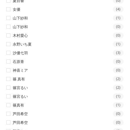
夏目響
(0)
女優
(4)
山下紗和
(1)
山下紗和
(0)
木村愛心
(0)
永野いち夏
(1)
沙優七羽
(3)
石原青
(0)
神喜ミア
(0)
篠 真有
(2)
篠宮るい
(2)
篠宮るい
(1)
篠真有
(1)
芦田希空
(0)
芦田希空
(0)