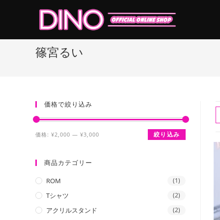
コ
ン
テ
ン
篠宮るい
ツ
へ
ス
キ
ッ
価格で絞り込み
プ
最
最
絞り込み
価格:
¥2,000
—
¥3,000
低
高
価
価
商品カテゴリー
格
格
ROM
(1)
Tシャツ
(2)
アクリルスタンド
(2)