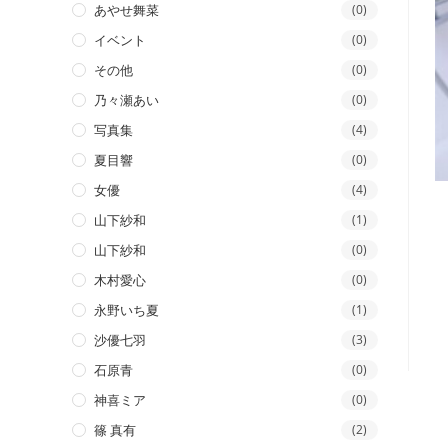
あやせ舞菜
(0)
イベント
(0)
その他
(0)
乃々瀬あい
(0)
写真集
(4)
夏目響
(0)
女優
(4)
山下紗和
(1)
山下紗和
(0)
木村愛心
(0)
永野いち夏
(1)
沙優七羽
(3)
石原青
(0)
神喜ミア
(0)
篠 真有
(2)