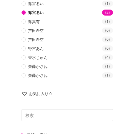
篠宮るい
(1)
篠宮るい
(2)
篠真有
(1)
芦田希空
(0)
芦田希空
(0)
野宮あん
(0)
香水じゅん
(4)
齋藤かさね
(1)
齋藤かさね
(1)
お気に入り
0