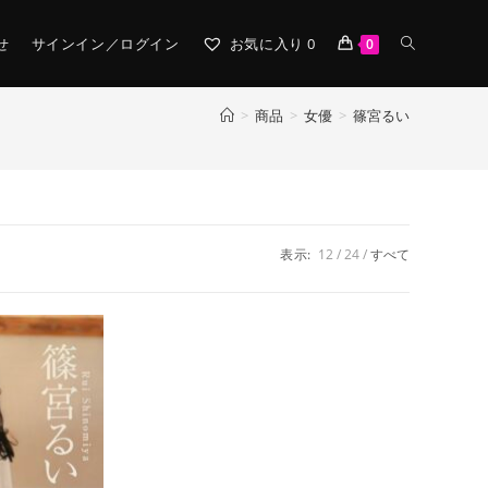
TOGGLE
せ
サインイン／ログイン
お気に入り
0
0
>
商品
>
女優
>
篠宮るい
WEBSITE
SEARCH
表示:
12
24
すべて