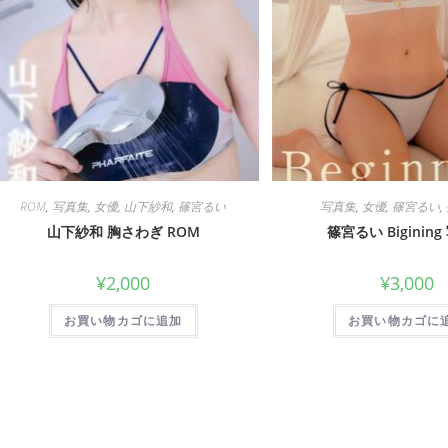
ROM
,
写真集
,
女優
,
山下紗和
,
篠宮るい
写真集
,
女優
,
篠宮るい
,
山下紗和 胸さわぎ ROM
篠宮るい Biginin
¥
2,000
¥
3,000
お買い物カゴに追加
お買い物カゴに