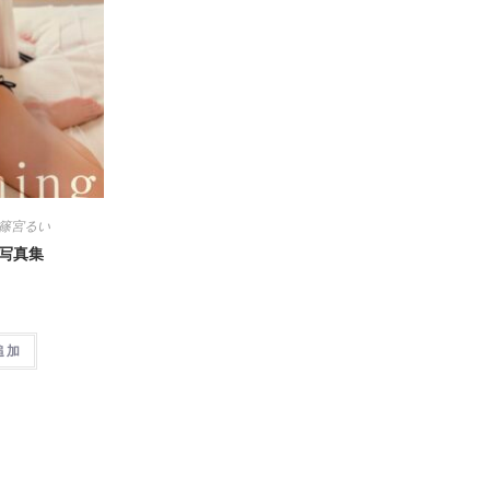
篠宮るい
g 写真集
追加