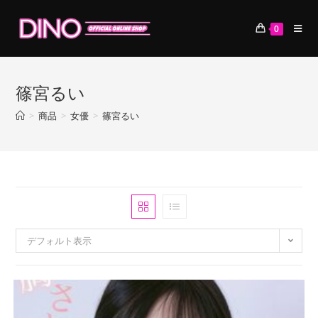
コ
ン
0
テ
ン
ツ
篠宮るい
へ
ス
>
商品
>
女優
>
篠宮るい
キ
ッ
プ
デフォルト表示