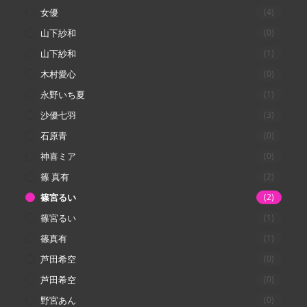
女優
(4)
山下紗和
(0)
山下紗和
(1)
木村愛心
(0)
永野いち夏
(1)
沙優七羽
(3)
石原青
(0)
神喜ミア
(0)
篠 真有
(2)
篠宮るい
(2)
篠宮るい
(1)
篠真有
(1)
芦田希空
(0)
芦田希空
(0)
野宮あん
(0)