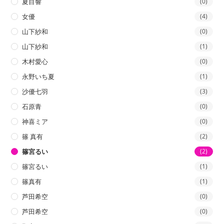
夏目響
(0)
女優
(4)
山下紗和
(0)
山下紗和
(1)
木村愛心
(0)
永野いち夏
(1)
沙優七羽
(3)
石原青
(0)
神喜ミア
(0)
篠 真有
(2)
篠宮るい
(2)
篠宮るい
(1)
篠真有
(1)
芦田希空
(0)
芦田希空
(0)