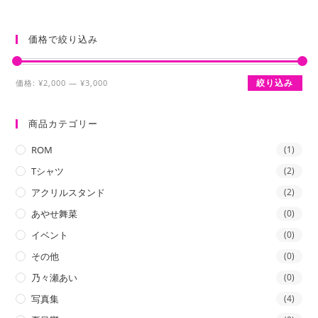
価格で絞り込み
最
最
絞り込み
価格:
¥2,000
—
¥3,000
低
高
価
価
商品カテゴリー
格
格
ROM
(1)
Tシャツ
(2)
アクリルスタンド
(2)
あやせ舞菜
(0)
イベント
(0)
その他
(0)
乃々瀬あい
(0)
写真集
(4)