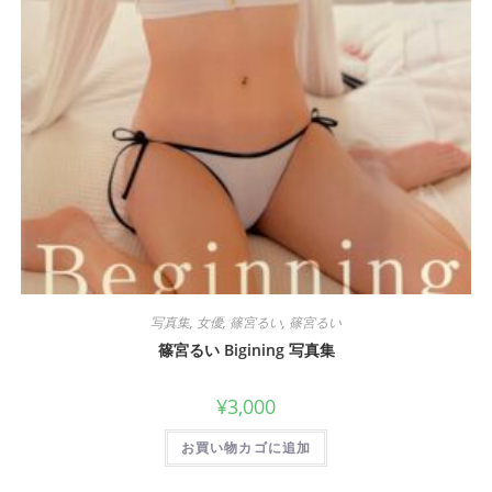
写真集
,
女優
,
篠宮るい
,
篠宮るい
篠宮るい Bigining 写真集
¥
3,000
お買い物カゴに追加