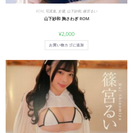
ROM
,
写真集
,
女優
,
山下紗和
,
篠宮るい
山下紗和 胸さわぎ ROM
¥
2,000
お買い物カゴに追加